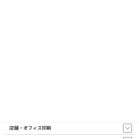
2026/03/09
はんこ屋さん21からのお知らせ
電子印鑑の使い方は？メリットやデメリットも解説
2026/02/13
はんこ屋さん21からのお知らせ
印鑑の書体（古印体・篆書体・印相体・楷書体・行書体）とは？
特徴とフォントの選び方
はんこ屋さん21からのお知らせ一覧 ≫
トップページ
店舗・アクセス
取扱商品・サービス
印鑑・はんこ
店舗・オフィス印刷